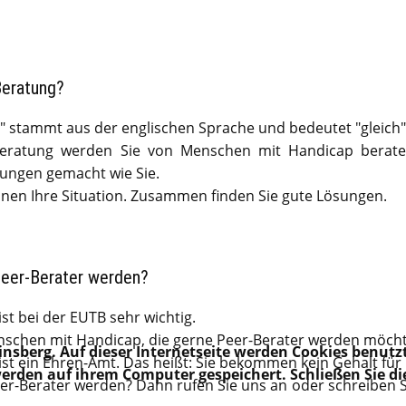
Beratung?
" stammt aus der englischen Sprache und bedeutet "gleich" 
Beratung werden Sie von Menschen mit Handicap beraten
rungen gemacht wie Sie.
nnen Ihre Situation. Zusammen finden Sie gute Lösungen.
eer-Berater werden?
st bei der EUTB sehr wichtig.
schen mit Handicap, die gerne Peer-Berater werden möch
einsberg. Auf dieser Internetseite werden Cookies benutz
st ein Ehren-Amt. Das heißt: Sie bekommen kein Gehalt für I
werden auf ihrem Computer gespeichert. Schließen Sie di
er-Berater werden? Dann rufen Sie uns an oder schreiben S